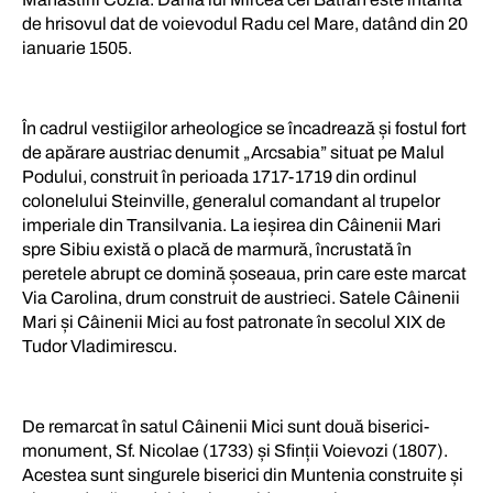
de hrisovul dat de voievodul Radu cel Mare, datând din 20
ianuarie 1505.
În cadrul vestiigilor arheologice se încadrează și fostul fort
de apărare austriac denumit „Arcsabia” situat pe Malul
Podului, construit în perioada 1717-1719 din ordinul
colonelului Steinville, generalul comandant al trupelor
imperiale din Transilvania. La ieșirea din Câinenii Mari
spre Sibiu există o placă de marmură, încrustată în
peretele abrupt ce domină șoseaua, prin care este marcat
Via Carolina, drum construit de austrieci. Satele Câinenii
Mari și Câinenii Mici au fost patronate în secolul XIX de
Tudor Vladimirescu.
De remarcat în satul Câinenii Mici sunt două biserici-
monument, Sf. Nicolae (1733) și Sfinții Voievozi (1807).
Acestea sunt singurele biserici din Muntenia construite și