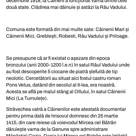
decembrie 1918, la Câineni a funcționat vama dintre cele
două state. Clădirea mai dăinuie și astăzi la Râu Vadului.
Comuna este formată din mai multe sate: Câinenii Mari și
Câinenii Mici, Greblești, Robesti, Râu Vadului și Priloage.
Se presupune că ar fi existat o așezare din epoca
bronzului (anii 2000-1200 î.e.n) în satul Râul Vadului unde
au fost descoperite 5 ciocane de piatră șlefuită de tip
neolotic. Cercetătorii au situat aici fostul castru roman
Pons Vetus, datând din secolul al II-lea, era noastră.
Acesta se află pe malul stâng al Oltului, în satul Câinenii
Mici (La Turnulețe).
Străvechea vatră a Câinenilor este atestată documentar
pentru prima dată de hrisovul domnesc din 25 martie
1415, din care reiese că voievodul Mircea cel Bătrân
dăruiește vama de la Genune spre administrare
Mănăstirii Cozia. Dania lui Mircea cel Batrân este întărită