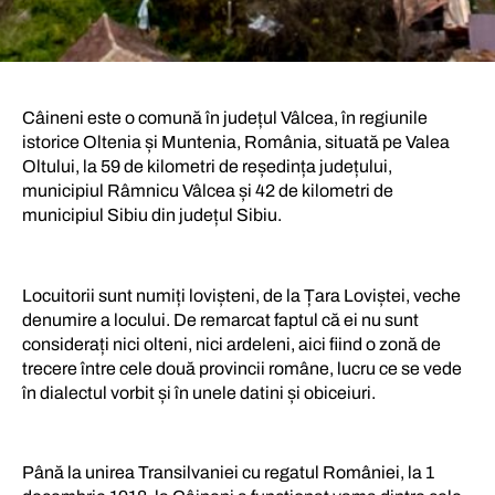
Câineni este o comună în județul Vâlcea, în regiunile
istorice Oltenia și Muntenia, România, situată pe Valea
Oltului, la 59 de kilometri de reședința județului,
municipiul Râmnicu Vâlcea și 42 de kilometri de
municipiul Sibiu din județul Sibiu.
Locuitorii sunt numiți lovișteni, de la Țara Loviștei, veche
denumire a locului. De remarcat faptul că ei nu sunt
considerați nici olteni, nici ardeleni, aici fiind o zonă de
trecere între cele două provincii române, lucru ce se vede
în dialectul vorbit și în unele datini și obiceiuri.
Până la unirea Transilvaniei cu regatul României, la 1