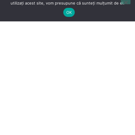
utilizați acest site, vom presupune că sunteți mulțumit de el.
obiectivelor
OK
Informatii utile pentru o vacanta si recomandari ale
turistilor privind obiectivele turistice din acest oras.
UNITĂȚI DE CAZARE
DESCOPERĂ
Explorati ofertele de cazare din regiune in pensiuni,
vile si hoteluri.
Unitati de cazare - hoteluri, vile, pensiuni,