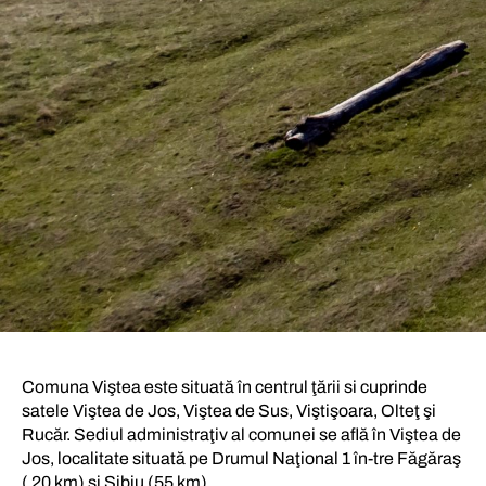
Comuna Viştea este situată în centrul ţării si cuprinde
satele Viştea de Jos, Viştea de Sus, Viştişoara, Olteţ şi
Rucăr. Sediul administraţiv al comunei se află în Viştea de
Jos, localitate situată pe Drumul Naţional 1 în-tre Făgăraş
( 20 km) şi Sibiu (55 km).