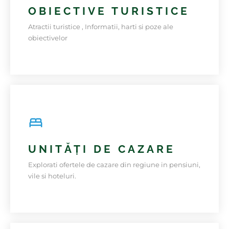
OBIECTIVE TURISTICE
Atractii turistice , Informatii, harti si poze ale
obiectivelor
Informatii utile pentru o vacanta si recomandari ale
turistilor privind obiectivele turistice.
UNITĂȚI DE CAZARE
DESCOPERĂ
Explorati ofertele de cazare din regiune in pensiuni,
vile si hoteluri.