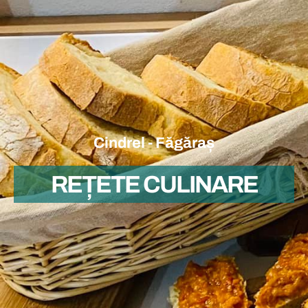
Cindrel - Făgăraș
REȚETE CULINARE