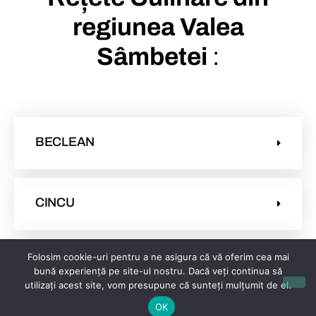
regiunea Valea
Sâmbetei
:
BECLEAN
CINCU
Folosim cookie-uri pentru a ne asigura că vă oferim cea mai
DRAGUS
bună experiență pe site-ul nostru. Dacă veți continua să
utilizați acest site, vom presupune că sunteți mulțumit de el.
OK